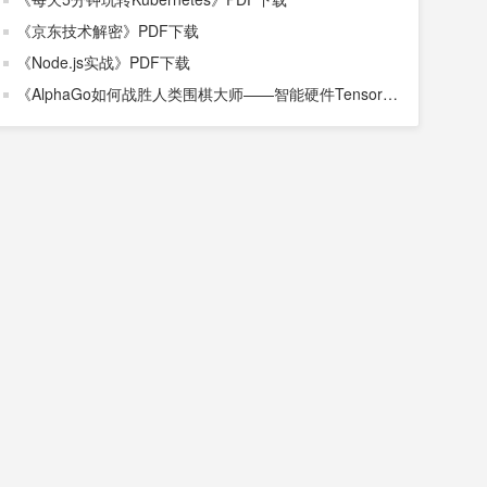
《京东技术解密》PDF下载
《Node.js实战》PDF下载
《AlphaGo如何战胜人类围棋大师——智能硬件TensorFl
ow实践》PDF下载