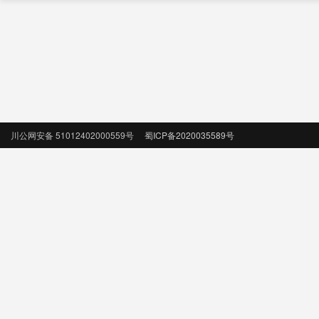
川公网安备 51012402000559号
蜀ICP备2020035589号