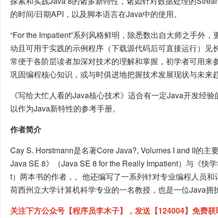
探索和实践Java 8的诸多新特性，诸如针对数据处理的Str
的时间/日期API，以及脚本语言在Java中的使用。
“For the Impatient”系列风格鲜明，除悉数出自大师
动且可用于实践的示例程序（下载源代码后可直接运行）见
常便于各阶层读者加深对技术的理解和掌握，初学者可用来
巩固编程核心知识，或与时俱进地把握技术发展现状与未来
《写给大忙人看的Java核心技术》适合有一定Java开发经
以作为Java新特性的参考手册。
作者简介
Cay S. Horstmann是名著Core Java?, Volumes I 
Java SE 8》（Java SE 8 for the Really Impatient）与《快学S
t）两本书的作者，。他还编写了一系列针对专业编程人员和
荷西州立大学计算机科学专业的一名教授，也是一位Java拥
关注下方公众号【程序员李木子】，发送【124004】免费获