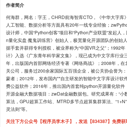
作者简介
何海群，网名：字王，CHRD前海智库CTO，《中华大字库
人工智能、数据分析等方面具有20年一线专业经验；zwPytho
设计师，中国“Python创客”项目和“Python产业联盟”发起人，国
n量化实盘·魔鬼训练营》创始人，极宽量化开源团队的创始人。
据手套并获得专利授权，被业界称为“中国VR之父”；1992
计》入选《广东青年科学家文集》，现已成为中文字库行业三
年，出版国内首部网络经济专著《网络商战》；2008年，在北
关公司，服务过200余家国际五百强企业，被公关协会誉为
蒙者；2012年，发布国内**自主研发的智能中文字库设计软件
费公益软件；2016年，推出国内首套纯python开源量化软件：zw
开源金融大数据项目：zwDat金融数据包。研究成果有：“小
算法，GPU超算工作站、MTRD多节点超算集群算法、“1+
灵法则”等。
关注下方公众号【程序员李木子】，发送【834387】免费获