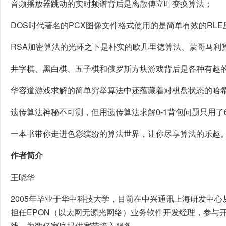
音频播放器跳动的实时频谱背后是离散傅立叶变换算法；
DOS时代著名的PCX图像文件格式使用的是简单有效的RL
RSA加密算法的光环之下是朴实的欧几里德算法、蒙哥马利
井字棋、黑白棋、五子棋和俄罗斯方块游戏背后是各种有趣的
华容道游戏求解的简单穷举算法中还蕴藏着对棋盘状态的哈
遗传算法神秘不可测，但用遗传算法求解0-1背包问题只用了
一本书带你走进色彩缤纷的算法世界，让你尽享算法的乐趣
作者简介
王晓华
2005年毕业于华中科技大学，目前在中兴通讯上海研发中
担任EPON（以太网无源光网络）业务软件开发经理，参与
线，为数亿家庭提供宽带接入服务。