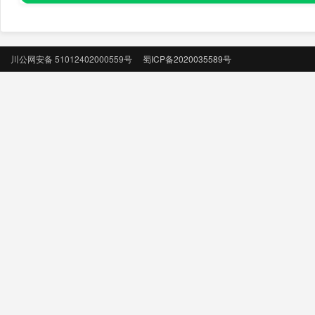
川公网安备 51012402000559号
蜀ICP备2020035589号