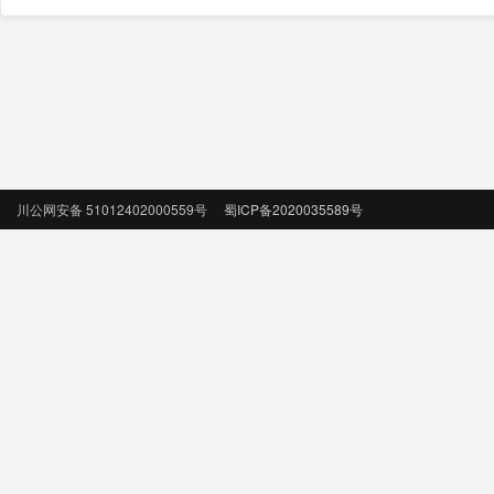
川公网安备 51012402000559号
蜀ICP备2020035589号