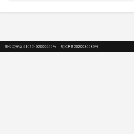
川公网安备 51012402000559号
蜀ICP备2020035589号