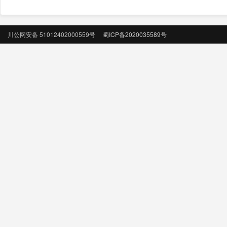
川公网安备 51012402000559号
蜀ICP备2020035589号