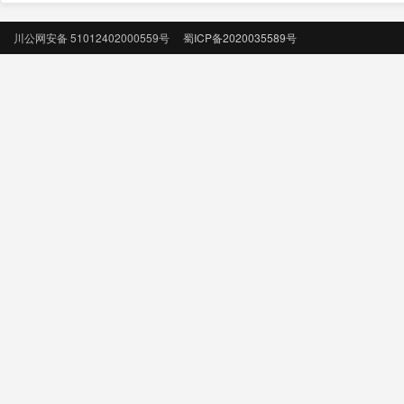
川公网安备 51012402000559号
蜀ICP备2020035589号