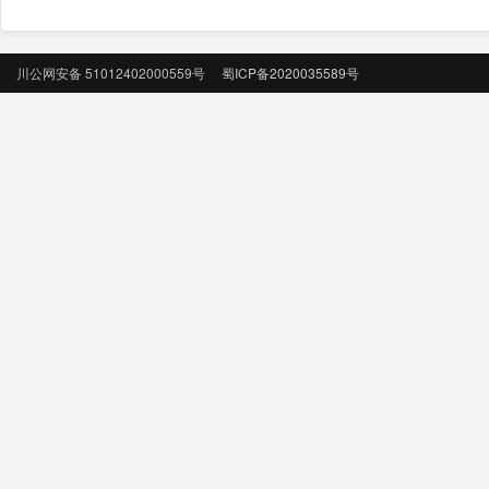
川公网安备 51012402000559号
蜀ICP备2020035589号